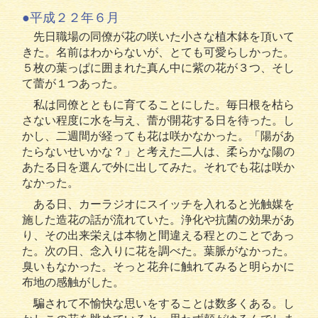
●平成２２年６月
先日職場の同僚が花の咲いた小さな植木鉢を頂いて
きた。名前はわからないが、とても可愛らしかった。
５枚の葉っぱに囲まれた真ん中に紫の花が３つ、そし
て蕾が１つあった。
私は同僚とともに育てることにした。毎日根を枯ら
さない程度に水を与え、蕾が開花する日を待った。し
かし、二週間が経っても花は咲かなかった。「陽があ
たらないせいかな？」と考えた二人は、柔らかな陽の
あたる日を選んで外に出してみた。それでも花は咲か
なかった。
ある日、カーラジオにスイッチを入れると光触媒を
施した造花の話が流れていた。浄化や抗菌の効果があ
り、その出来栄えは本物と間違える程とのことであっ
た。次の日、念入りに花を調べた。葉脈がなかった。
臭いもなかった。そっと花弁に触れてみると明らかに
布地の感触がした。
騙されて不愉快な思いをすることは数多くある。し