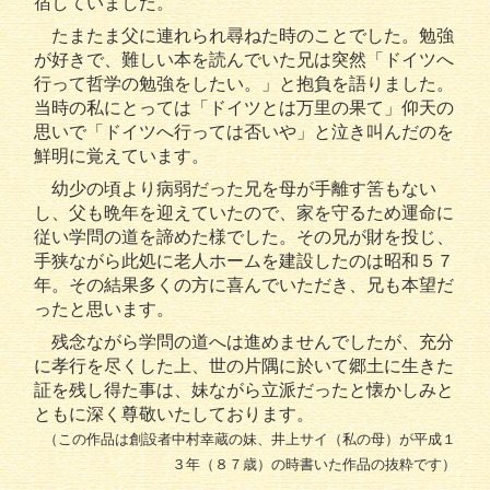
宿していました。
たまたま父に連れられ尋ねた時のことでした。勉強
が好きで、難しい本を読んでいた兄は突然「ドイツへ
行って哲学の勉強をしたい。」と抱負を語りました。
当時の私にとっては「ドイツとは万里の果て」仰天の
思いで「ドイツへ行っては否いや」と泣き叫んだのを
鮮明に覚えています。
幼少の頃より病弱だった兄を母が手離す筈もない
し、父も晩年を迎えていたので、家を守るため運命に
従い学問の道を諦めた様でした。その兄が財を投じ、
手狭ながら此処に老人ホームを建設したのは昭和５７
年。その結果多くの方に喜んでいただき、兄も本望だ
ったと思います。
残念ながら学問の道へは進めませんでしたが、充分
に孝行を尽くした上、世の片隅に於いて郷土に生きた
証を残し得た事は、妹ながら立派だったと懐かしみと
ともに深く尊敬いたしております。
（この作品は創設者中村幸蔵の妹、井上サイ（私の母）が平成１
３年（８７歳）の時書いた作品の抜粋です）