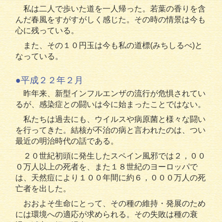
私は二人で歩いた道を一人帰った。若葉の香りを含
んだ春風をすがすがしく感じた。その時の情景は今も
心に残っている。
また、その１０円玉は今も私の道標(みちしるべ)と
なっている。
●平成２２年２月
昨年来、新型インフルエンザの流行が危惧されてい
るが、感染症との闘いは今に始まったことではない。
私たちは過去にも、ウイルスや病原菌と様々な闘い
を行ってきた。結核が不治の病と言われたのは、つい
最近の明治時代の話である。
２０世紀初頭に発生したスペイン風邪では２，００
０万人以上の死者を、また１８世紀のヨーロッパで
は、天然痘により１００年間に約６，０００万人の死
亡者を出した。
おおよそ生命にとって、その種の維持・発展のため
には環境への適応が求められる。その失敗は種の衰