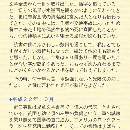
文学全集から一冊を取り出した。活字を追っている
と、辺りの風景が水墨画を観るかのように伝わってき
た。更に志賀直哉の清潔感に富んだ人となりも伝わっ
てきた。その文中には、作者が交通事故にあったため
養生に来た土地で偶然生き物の死に直面したことか
ら、命の神秘さに思いを馳せる過程が綴られていた。
読書の秋にふさわしい数日を過ごして、私はとても
すがすがしい気持ちになった。続けて他の本も読もう
と思った。しかし、全集は８０冊あり一度も開いたこ
とがない本が数多くあった。おもわず読み終わるまで
にどのくらいかかるかと指を折って数えてしまった。
その時、何十年も昔「今勉強しないと光陰矢の如し
だよ。」と母に言われた光景が脳裡をよぎった。
●平成２２年１０月
野口英世は児童文学書等で「偉人の代表」ともされ
ている。貧困と幼い頃の左手の負傷という二重の試練
を乗り越えて医学の道に進み、アメリカのロックフェ
ラー医学研究所に勤務した。そこでの業績はすばらし