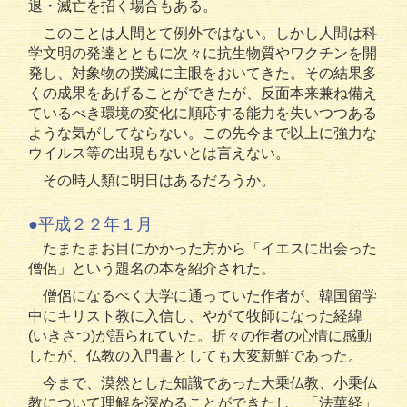
退・滅亡を招く場合もある。
このことは人間とて例外ではない。しかし人間は科
学文明の発達とともに次々に抗生物質やワクチンを開
発し、対象物の撲滅に主眼をおいてきた。その結果多
くの成果をあげることができたが、反面本来兼ね備え
ているべき環境の変化に順応する能力を失いつつある
ような気がしてならない。この先今まで以上に強力な
ウイルス等の出現もないとは言えない。
その時人類に明日はあるだろうか。
●平成２２年１月
たまたまお目にかかった方から「イエスに出会った
僧侶」という題名の本を紹介された。
僧侶になるべく大学に通っていた作者が、韓国留学
中にキリスト教に入信し、やがて牧師になった経緯
(いきさつ)が語られていた。折々の作者の心情に感動
したが、仏教の入門書としても大変新鮮であった。
今まで、漠然とした知識であった大乗仏教、小乗仏
教について理解を深めることができたし、「法華経」