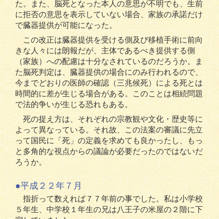
た。また、脳死となった本人の意思が不明でも、生前
に拒否の意思を表示していない場合、家族の承諾だけ
で臓器提供が可能になった。
この改正は臓器提供を受ける側及び移植手術に前向
きな人々には朗報だが、主体であるべき提供する側
（家族）への配慮は十分なされているのだろうか。ま
た脳死判定は、臓器提供の場合にのみ行われるので、
今までどおりの医師の確認（三兆候死）による死とは
時間的に差が生じる場合がある。このことは相続問題
で法的争いが生じる恐れもある。
死の捉え方は、それぞれの宗教観や文化・歴史等に
よって異なっている。それ故、この法案の審議に先立
って国民に「死」の定義を求めても良かったし、もっ
と多角的な視点からの議論が必要だったのではないだ
ろうか。
●平成２２年７月
指折って数えれば７７年前の事でした。私は小学校
５年生、中学校１年生の兄は八王子の米屋の２階に下