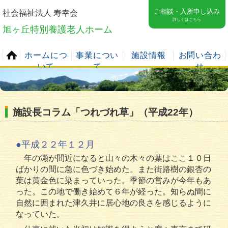
ご相談・入所申し込み
社会福祉法人 寿幸会
詳しくはこちら
旭ヶ丘特別養護老人ホーム
ホームにつ
事業につい
施設情報
お問い合わ
いて
て
せ
施設長コラム「つれづれ草」（平成22年）
●平成２２年１２月
年の瀬が間近になると山々の木々の葉はここ１０日
ばかりの間に急に色づき始めた。また街路樹の銀杏の
葉は黄金色に染まっていった。季節の営みが今年もあ
った。この地で働き始めて６年が経った。知らぬ間に
自然に囲まれた津久井に居心地の良さを感じるように
なっていた。