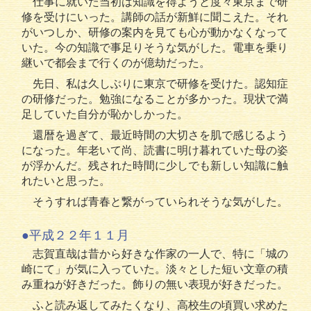
仕事に就いた当初は知識を得ようと度々東京まで研
修を受けにいった。講師の話が新鮮に聞こえた。それ
がいつしか、研修の案内を見ても心が動かなくなって
いた。今の知識で事足りそうな気がした。電車を乗り
継いで都会まで行くのが億劫だった。
先日、私は久しぶりに東京で研修を受けた。認知症
の研修だった。勉強になることが多かった。現状で満
足していた自分が恥かしかった。
還暦を過ぎて、最近時間の大切さを肌で感じるよう
になった。年老いて尚、読書に明け暮れていた母の姿
が浮かんだ。残された時間に少しでも新しい知識に触
れたいと思った。
そうすれば青春と繋がっていられそうな気がした。
●平成２２年１１月
志賀直哉は昔から好きな作家の一人で、特に「城の
崎にて」が気に入っていた。淡々とした短い文章の積
み重ねが好きだった。飾りの無い表現が好きだった。
ふと読み返してみたくなり、高校生の頃買い求めた