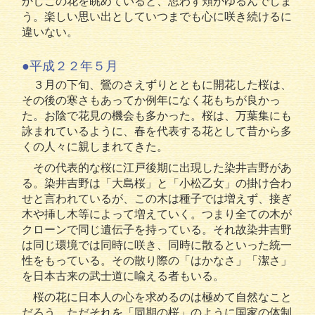
かしこの花を眺めていると、思わず頬がゆるんでしま
う。楽しい思い出としていつまでも心に咲き続けるに
違いない。
●平成２２年５月
３月の下旬、鶯のさえずりとともに開花した桜は、
その後の寒さもあってか例年になく花もちが良かっ
た。お陰で花見の機会も多かった。桜は、万葉集にも
詠まれているように、春を代表する花として昔から多
くの人々に親しまれてきた。
その代表的な桜に江戸後期に出現した染井吉野があ
る。染井吉野は「大島桜」と「小松乙女」の掛け合わ
せと言われているが、この木は種子では増えず、接ぎ
木や挿し木等によって増えていく。つまり全ての木が
クローンで同じ遺伝子を持っている。それ故染井吉野
は同じ環境では同時に咲き、同時に散るといった統一
性をもっている。その散り際の「はかなさ」「潔さ」
を日本古来の武士道に喩える者もいる。
桜の花に日本人の心を求めるのは極めて自然なこと
だろう。ただそれを「同期の桜」のように国家の体制