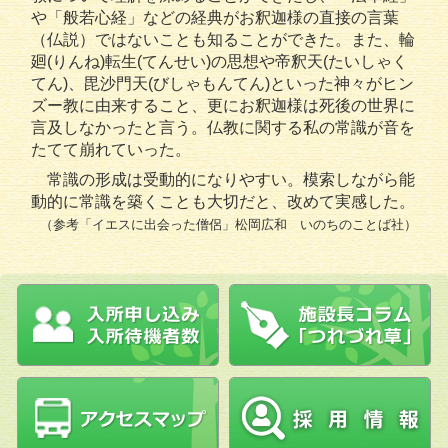
や「般若心経」などの経典がお釈迦様の直接の言葉
（仏説）ではないことも知ることができた。また、輪
廻(りんね)転生(てんせい)の思想や帝釈天(たいしゃく
てん)、毘沙門天(びしゃもんてん)といった神々がヒン
ズー教に由来すること、更にお釈迦様は死後の世界に
言及しなかったと言う。仏教に関する私の常識が音を
たてて崩れていった。
常識の形成は受動的になりやすい。模索しながら能
動的に常識を築くことも大切だと、改めて実感した。
（参考「イエスに出会った僧侶」松岡広和 いのちのことば社）