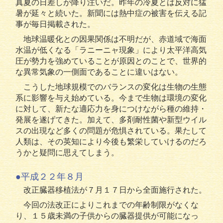
真夏の日差しが降り注いだ。昨年の冷夏とは反対に猛
暑が延々と続いた。新聞には熱中症の被害を伝える記
事が毎日掲載された。
地球温暖化との因果関係は不明だが、赤道域で海面
水温が低くなる「ラニーニャ現象」により太平洋高気
圧が勢力を強めていることが原因とのことで、世界的
な異常気象の一側面であることに違いはない。
こうした地球規模でのバランスの変化は生物の生態
系に影響を与え始めている。今まで生物は環境の変化
に対して、新たな適応力を身につけながら種の維持・
発展を遂げてきた。加えて、多剤耐性菌や新型ウイル
スの出現など多くの問題が危惧されている。果たして
人類は、その英知により今後も繁栄していけるのだろ
うかと疑問に思えてしまう。
●平成２２年８月
改正臓器移植法が７月１７日から全面施行された。
今回の法改正によりこれまでの年齢制限がなくな
り、１５歳未満の子供からの臓器提供が可能になっ