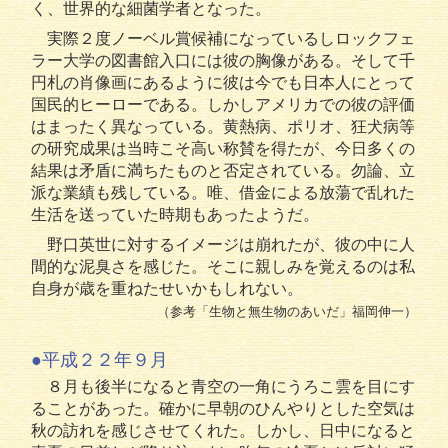
く、世界的な細菌学者となった。
実際２度ノーベル賞候補になっているしロックフェ
ラー大学の図書館入口には彼の胸像がある。そして千
円札の肖像画にあるように彼は今でも日本人にとって
国民的ヒーローである。しかしアメリカでの彼の評価
はまったく異なっている。黄熱病、ポリオ、狂犬病等
の研究成果は当時こそ高い称賛を得たが、今日多くの
結果は矛盾に満ちたものと否定されている。勿論、立
派な業績も残している。唯、借金による放蕩で乱れた
生活を送っていた時期もあったようだ。
野口英世に対するイメージは崩れたが、彼の中に人
間的な泥臭さを感じた。そこに親しみを覚えるのは私
自身が歳を重ねたせいかもしれない。
（参考「生物と無生物のあいだ」福岡伸一）
●平成２２年９月
８月も後半になると青空の一角にうろこ雲を目にす
ることがあった。確かに早朝のひんやりとした空気は
秋の訪れを感じさせてくれた。しかし、日中になると