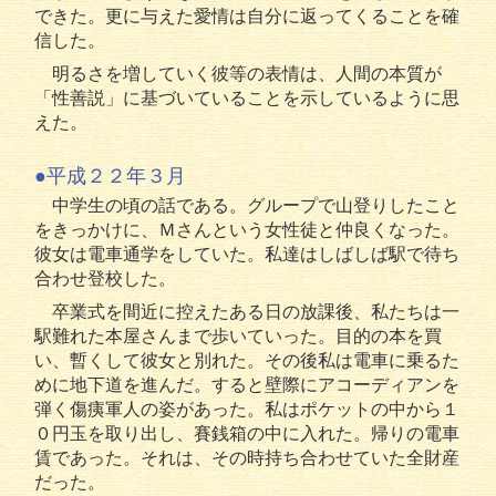
できた。更に与えた愛情は自分に返ってくることを確
信した。
明るさを増していく彼等の表情は、人間の本質が
「性善説」に基づいていることを示しているように思
えた。
●平成２２年３月
中学生の頃の話である。グループで山登りしたこと
をきっかけに、Ｍさんという女性徒と仲良くなった。
彼女は電車通学をしていた。私達はしばしば駅で待ち
合わせ登校した。
卒業式を間近に控えたある日の放課後、私たちは一
駅難れた本屋さんまで歩いていった。目的の本を買
い、暫くして彼女と別れた。その後私は電車に乗るた
めに地下道を進んだ。すると壁際にアコーディアンを
弾く傷痍軍人の姿があった。私はポケットの中から１
０円玉を取り出し、賽銭箱の中に入れた。帰りの電車
賃であった。それは、その時持ち合わせていた全財産
だった。