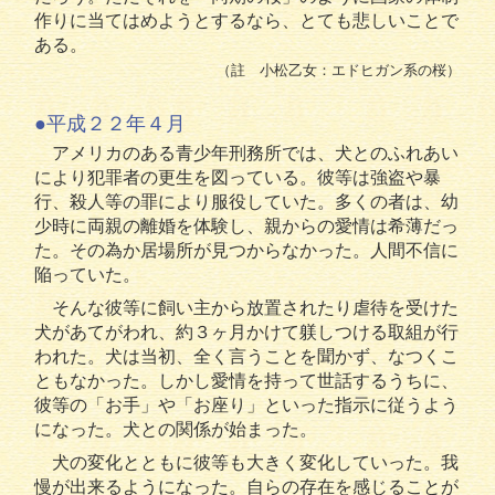
作りに当てはめようとするなら、とても悲しいことで
ある。
（註 小松乙女：エドヒガン系の桜）
●平成２２年４月
アメリカのある青少年刑務所では、犬とのふれあい
により犯罪者の更生を図っている。彼等は強盗や暴
行、殺人等の罪により服役していた。多くの者は、幼
少時に両親の離婚を体験し、親からの愛情は希薄だっ
た。その為か居場所が見つからなかった。人間不信に
陥っていた。
そんな彼等に飼い主から放置されたり虐待を受けた
犬があてがわれ、約３ヶ月かけて躾しつける取組が行
われた。犬は当初、全く言うことを聞かず、なつくこ
ともなかった。しかし愛情を持って世話するうちに、
彼等の「お手」や「お座り」といった指示に従うよう
になった。犬との関係が始まった。
犬の変化とともに彼等も大きく変化していった。我
慢が出来るようになった。自らの存在を感じることが